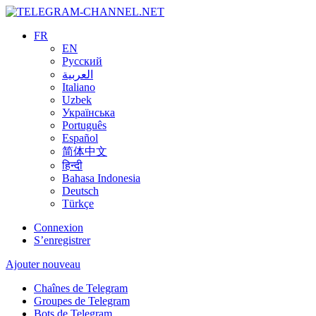
FR
EN
Русский
العربية
Italiano
Uzbek
Українська
Português
Español
简体中文
हिन्दी
Bahasa Indonesia
Deutsch
Türkçe
Connexion
S’enregistrer
Ajouter nouveau
Chaînes de Telegram
Groupes de Telegram
Bots de Telegram