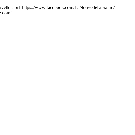
LaNouvelleLibr1 https://www.facebook.com/LaNouvelleLibrairie/
e.com/