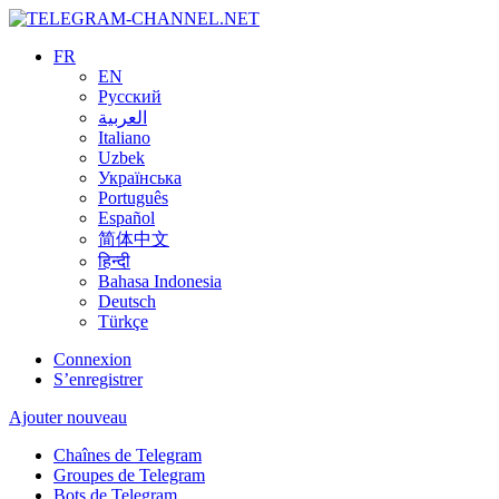
FR
EN
Русский
العربية
Italiano
Uzbek
Українська
Português
Español
简体中文
हिन्दी
Bahasa Indonesia
Deutsch
Türkçe
Connexion
S’enregistrer
Ajouter nouveau
Chaînes de Telegram
Groupes de Telegram
Bots de Telegram