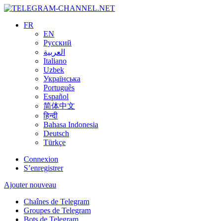
FR
EN
Русский
العربية
Italiano
Uzbek
Українська
Português
Español
简体中文
हिन्दी
Bahasa Indonesia
Deutsch
Türkçe
Connexion
S’enregistrer
Ajouter nouveau
Chaînes de Telegram
Groupes de Telegram
Bots de Telegram