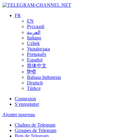
FR
EN
Русский
العربية
Italiano
Uzbek
Українська
Português
Español
简体中文
हिन्दी
Bahasa Indonesia
Deutsch
Türkçe
Connexion
S’enregistrer
Ajouter nouveau
Chaînes de Telegram
Groupes de Telegram
Bots de Telegram