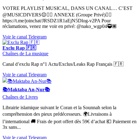
VOTRE PLAYLIST MUSICAL, DANS UN CANAL… C’EST
@MUSICDIVERS😌👌🏽 ANNEXE (Groupe Privé)👉🏽
https://t.me/joinchat/JRSDZ1R1aEjN5Dlog-v2PA Pour
réclamations, venez me voir en privé: @nako_wgp04🥷🏾
Voir le canal Telegram
Exclu Rap 🇫🇷
Chaînes de La musique
Canal d’exclu Rap n°1 Actu/Exclus/Leaks Rap Français 🇫🇷
Voir le canal Telegram
📚Maktaba An-Nur📚
Chaînes de Livres
Librairie islamique suivant le Coran et la Sounnah selon la
compréhension des pieux prédécesseurs. 🌍Livraisons à
l’international 🚚 Frais de port offert dès 59€ d’achat 💶 Paiement en
3x sans...
Voir le canal Telegram