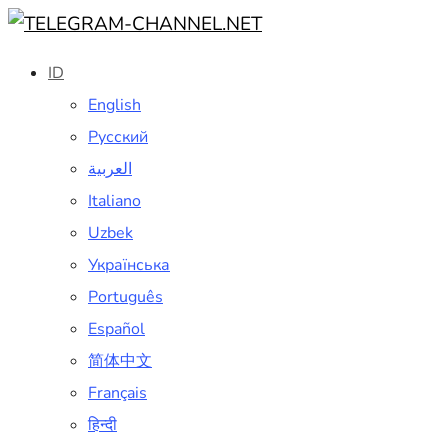
ID
English
Русский
العربية
Italiano
Uzbek
Українська
Português
Español
简体中文
Français
हिन्दी