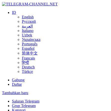
ID
English
Русский
العربية
Italiano
Uzbek
Українська
Português
Español
简体中文
Français
हिन्दी
Deutsch
Türkçe
Gabung
Daftar
Tambahkan baru
Saluran Telegram
Grup Telegram
Kategori