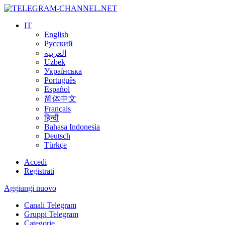
IT
English
Русский
العربية
Uzbek
Українська
Português
Español
简体中文
Français
हिन्दी
Bahasa Indonesia
Deutsch
Türkçe
Accedi
Registrati
Aggiungi nuovo
Canali Telegram
Gruppi Telegram
Categorie