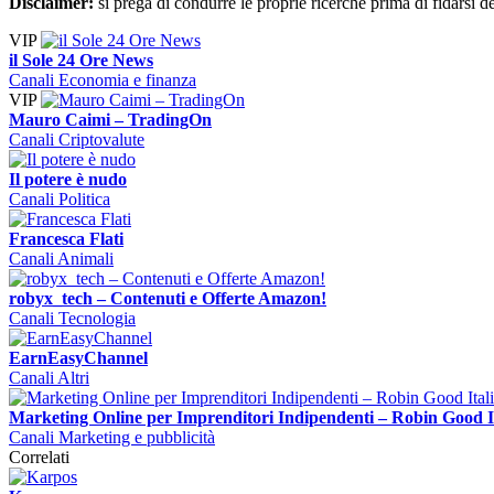
Disclaimer:
si prega di condurre le proprie ricerche prima di fidarsi d
VIP
il Sole 24 Ore News
Canali Economia e finanza
VIP
Mauro Caimi – TradingOn
Canali Criptovalute
Il potere è nudo
Canali Politica
Francesca Flati
Canali Animali
robyx_tech – Contenuti e Offerte Amazon!
Canali Tecnologia
EarnEasyChannel
Canali Altri
Marketing Online per Imprenditori Indipendenti – Robin Good I
Canali Marketing e pubblicità
Correlati