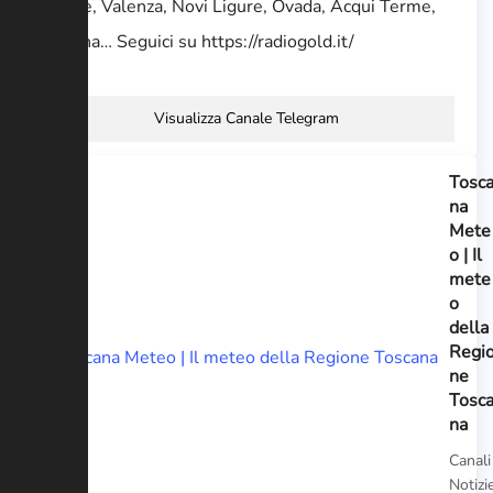
Casale, Valenza, Novi Ligure, Ovada, Acqui Terme,
Tortona… Seguici su https://radiogold.it/
Visualizza Canale Telegram
Tosc
na
Mete
o | Il
mete
o
della
Regi
ne
Tosc
na
Canali
Notizi