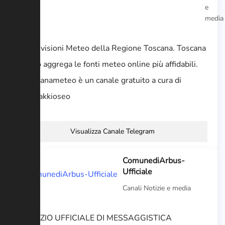
e
media
Le previsioni Meteo della Regione Toscana. Toscana
Meteo aggrega le fonti meteo online più affidabili.
@toscanameteo è un canale gratuito a cura di
@pistakkioseo
Visualizza Canale Telegram
ComunediArbus-
Ufficiale
Canali Notizie e media
SERVIZIO UFFICIALE DI MESSAGGISTICA