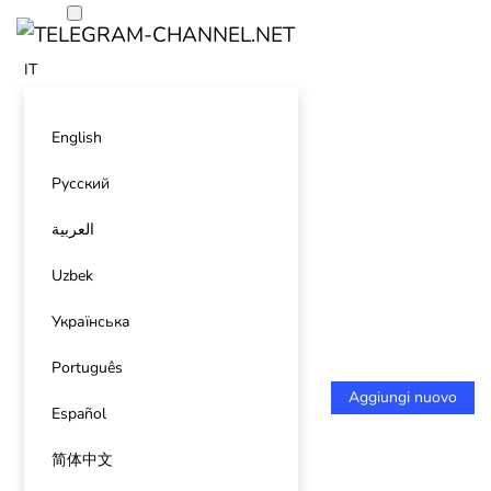
IT
English
Русский
العربية
Uzbek
Українська
Português
Aggiungi nuovo
Español
简体中文