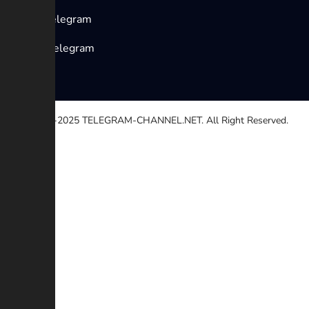
Canali Telegram
Gruppi Telegram
© 2020-2025
TELEGRAM-CHANNEL.NET.
All Right Reserved.
Seleziona un motivo
Altro
Collegamento non funzionante
Diritto d'autore
Contraddizione
Truffa
Descrizione aggiuntiva (Opzionale)