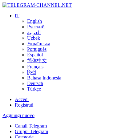
IT
English
Русский
العربية
Uzbek
Українська
Português
Español
简体中文
Français
हिन्दी
Bahasa Indonesia
Deutsch
Türkçe
Accedi
Registrati
Aggiungi nuovo
Canali Telegram
Gruppi Telegram
Categorie