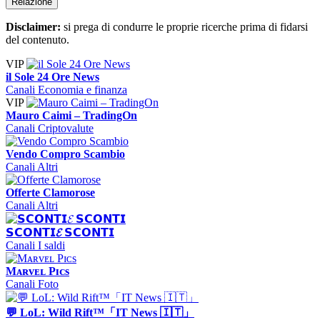
Relazione
Disclaimer:
si prega di condurre le proprie ricerche prima di fidarsi
del contenuto.
VIP
il Sole 24 Ore News
Canali Economia e finanza
VIP
Mauro Caimi – TradingOn
Canali Criptovalute
Vendo Compro Scambio
Canali Altri
Offerte Clamorose
Canali Altri
𝗦𝗖𝗢𝗡𝗧𝗜𝓔 𝗦𝗖𝗢𝗡𝗧𝗜
Canali I saldi
Mᴀʀᴠᴇʟ Pɪᴄs
Canali Foto
💬 LoL: Wild Rift™「IT News 🇮🇹」