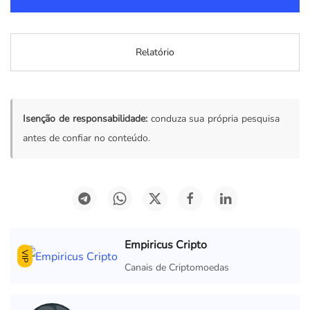
Relatório
Isenção de responsabilidade:
conduza sua própria pesquisa
antes de confiar no conteúdo.
Empiricus Cripto
VIP
Canais de Criptomoedas