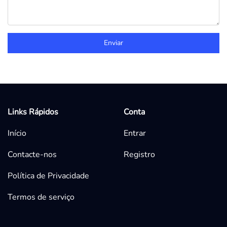
Enviar
Links Rápidos
Conta
Início
Entrar
Contacte-nos
Registro
Política de Privacidade
Termos de serviço