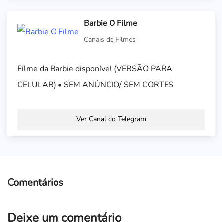
Barbie O Filme
Canais de Filmes
Filme da Barbie disponível (VERSÃO PARA
CELULAR) • SEM ANÚNCIO/ SEM CORTES
Ver Canal do Telegram
Comentários
Deixe um comentário