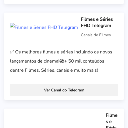
Filmes e Séries
FHD Telegram
Canais de Filmes
✅ Os melhores filmes e séries incluindo os novos
lançamentos de cinema!😱+ 50 mil conteúdos
dentre Filmes, Séries, canais e muito mais!
Ver Canal do Telegram
Filme
s e