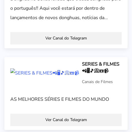
o português!! Aqui você estará por dentro de
lançamentos de novos donghuas, notícias da...
Ver Canal do Telegram
SERIES & FILMES
📲🖥🎵📀📼📹
Canais de Filmes
AS MELHORES SÉRIES E FILMES DO MUNDO
Ver Canal do Telegram