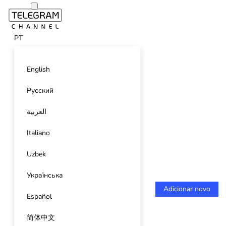
PT
English
Русский
العربية
Italiano
Uzbek
Українська
Adicionar novo
Español
简体中文