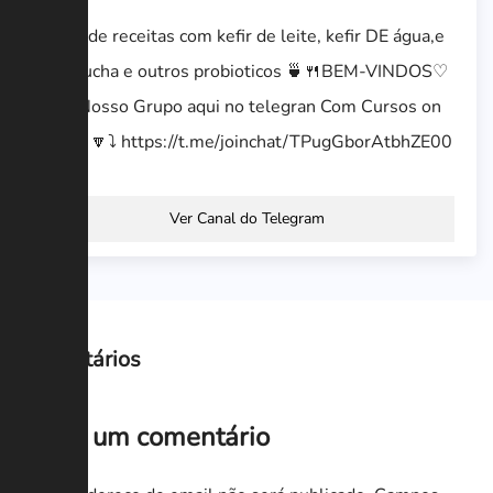
Canal de receitas com kefir de leite, kefir DE água,e
kombucha e outros probioticos 🍵🍴BEM-VINDOS♡
🍴🍵 Nosso Grupo aqui no telegran Com Cursos on
line ⏬🔽⤵ https://t.me/joinchat/TPugGborAtbhZE00
Ver Canal do Telegram
Comentários
Deixe um comentário