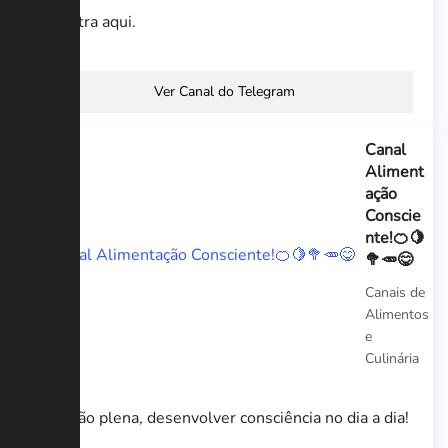
encontra aqui.
Ver Canal do Telegram
Canal
Aliment
ação
Conscie
nte!🍊🍋
🥦🥕😋
Canais de
Alimentos
e
Culinária
Atenção plena, desenvolver consciência no dia a dia!