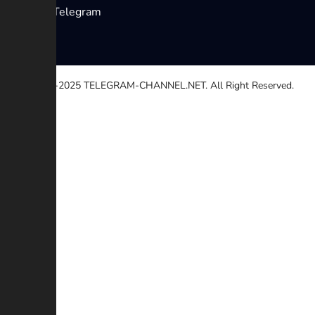
Bots de Telegram
© 2020-2025
TELEGRAM-CHANNEL.NET.
All Right Reserved.
Selecione um motivo
Outro
Link quebrado
direito autoral
Contradição
Golpe ou Fraude
Descrição adicional (Opcional)