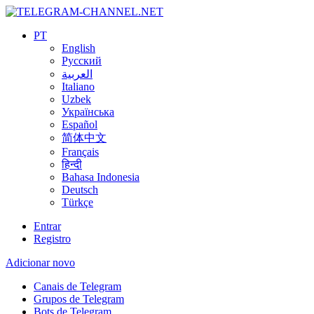
PT
English
Русский
العربية
Italiano
Uzbek
Українська
Español
简体中文
Français
हिन्दी
Bahasa Indonesia
Deutsch
Türkçe
Entrar
Registro
Adicionar novo
Canais de Telegram
Grupos de Telegram
Bots de Telegram