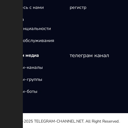
Свяжитесь с нами
регистр
политика
конфиденциальности
условия обслуживания
телеграм канал
телеграм медиа
Телеграм-каналы
Телеграм-группы
Телеграм-боты
© 2020-2025
TELEGRAM-CHANNEL.NET.
All Right Reserved.
Выберите причину