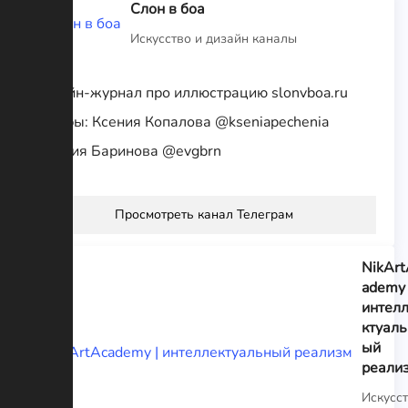
Слон в боа
Искусство и дизайн каналы
Онлайн-журнал про иллюстрацию slonvboa.ru
Авторы: Ксения Копалова @kseniapechenia
Евгения Баринова @evgbrn
Просмотреть канал Телеграм
NikArt
ademy 
интел
ктуаль
ый
реали
Искусс