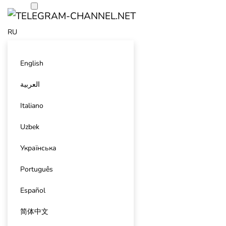
RU
English
العربية
Italiano
Uzbek
Українська
Português
Español
简体中文