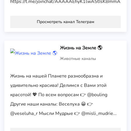
https://t.me/joinchat/AAAAAEhyK1lwA5tIsKBmmA
Просмотреть канал Телеграм
Жизнь на Земле 🌎
Животные каналы
Жизнь на нашей Планете разнообразна и
удивительно красива! Делимся с Вами этой
красотой! 💖 По всем вопросам 👉 @bouling
Другие наши каналы: Веселуха 😀 👉
@veseluha_r Мысли Мудрые 👉 @misli_mudrie...