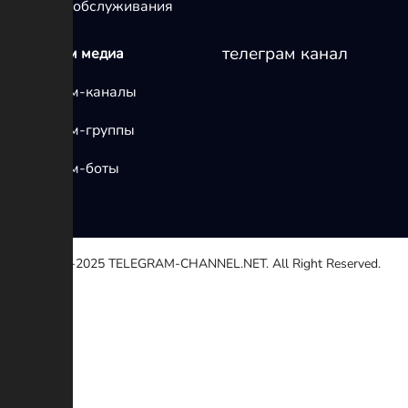
условия обслуживания
телеграм канал
телеграм медиа
Телеграм-каналы
Телеграм-группы
Телеграм-боты
© 2020-2025
TELEGRAM-CHANNEL.NET.
All Right Reserved.
Выберите причину
Другой
Неработающей ссылке
Авторские права
Противоречие