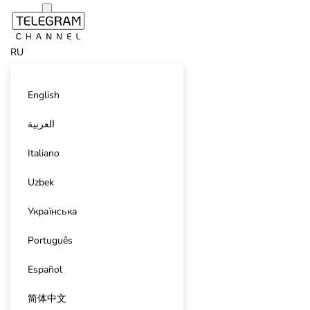
RU
English
العربية
Italiano
Uzbek
Українська
Português
Español
简体中文