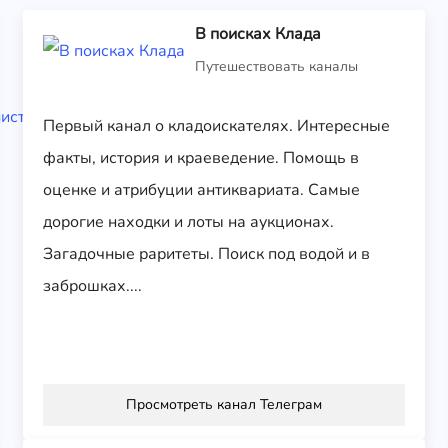
Консульский
В поисках Клада
отдел
Путешествовать каналы
Посольства
России в
Туркменистан
Первый канал о кладоискателях. Интересные
е
факты, история и краеведение. Помощь в
Путешествовать
оценке и атрибуции антиквариата. Самые
каналы
дорогие находки и лоты на аукционах.
Загадочные раритеты. Поиск под водой и в
заброшках....
Просмотреть канал Телеграм