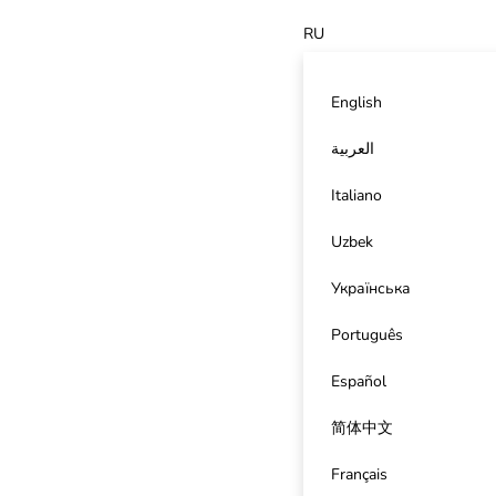
RU
English
العربية
Italiano
Uzbek
Українська
Português
Español
简体中文
Français