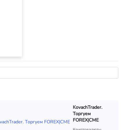
KovachTrader.
Торгуем
FOREX|CME
Криптовалюты