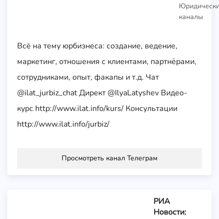
Юридическ
каналы
Всё на тему юрбизнеса: создание, ведение,
маркетинг, отношения с клиентами, партнёрами,
сотрудниками, опыт, факапы и т.д. Чат
@ilat_jurbiz_chat Директ @IlyaLatyshev Видео-
курс http://www.ilat.info/kurs/ Консультации
http://www.ilat.info/jurbiz/
Просмотреть канал Телеграм
РИА
Новости: