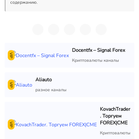
содержанию.
Docentfx – Signal Forex
VIP
Криптовалюты каналы
Aliauto
VIP
разное каналы
KovachTrader
. Торгуем
FOREX|CME
VIP
Криптовалюты