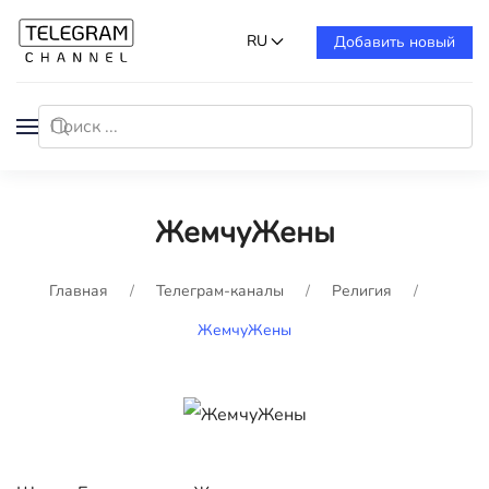
RU
Добавить новый
ЖемчуЖены
Главная
Телеграм-каналы
Религия
ЖемчуЖены