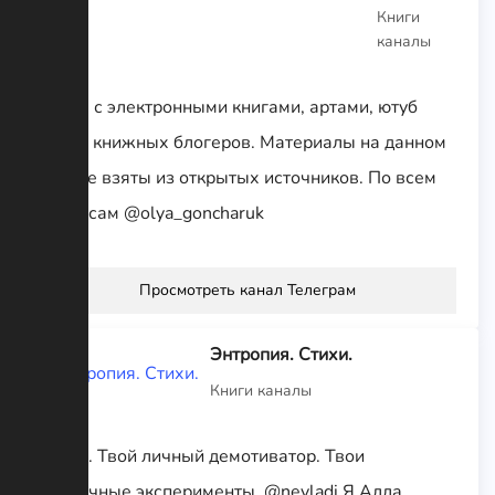
Книги
каналы
Канал с электронными книгами, артами, ютуб
видео книжных блогеров. Материалы на данном
канале взяты из открытых источников. По всем
вопросам @olya_goncharuk
Просмотреть канал Телеграм
Энтропия. Стихи.
Книги каналы
Стихи. Твой личный демотиватор. Твои
одиночные эксперименты. @nevladi Я Алла