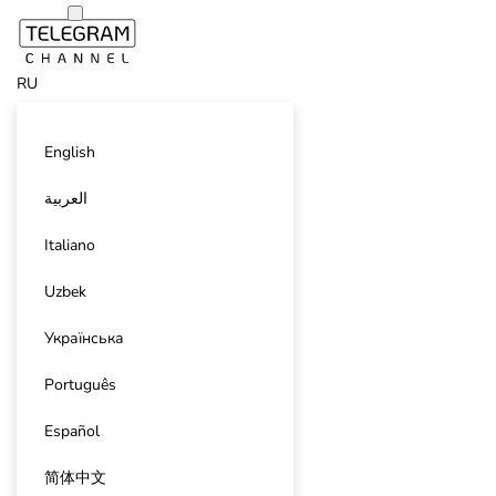
RU
English
العربية
Italiano
Uzbek
Українська
Português
Español
简体中文