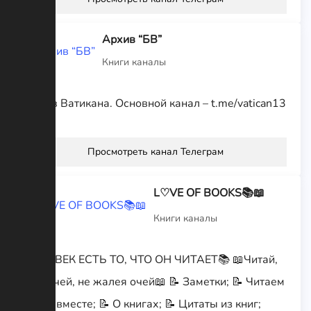
Архив “БВ”
Книги каналы
Архив Ватикана. Основной канал – t.me/vatican13
Просмотреть канал Телеграм
L♡VE OF BOOKS📚📖
Книги каналы
ЧЕЛОВЕК ЕСТЬ ТО, ЧТО ОН ЧИТАЕТ📚 📖Читай,
книгочей, не жалея очей📖 📝 Заметки; 📝 Читаем
книги вместе; 📝 О книгах; 📝 Цитаты из книг;