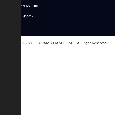
Телеграм-группы
Телеграм-боты
© 2020-2025
TELEGRAM-CHANNEL.NET.
All Right Reserved.
Выберите причину
Другой
Неработающей ссылке
Авторские права
Противоречие
Мошенничество
Дополнительное описание (Необязательный)