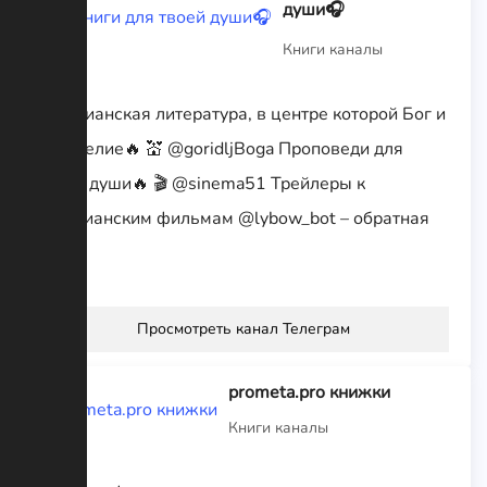
души🎧
Книги каналы
Христианская литература, в центре которой Бог и
Евангелие🔥 💒 @goridljBoga Проповеди для
твоей души🔥 🎬 @sinema51 Трейлеры к
христианским фильмам @lybow_bot – обратная
связь
Просмотреть канал Телеграм
prometa.pro книжки
Книги каналы