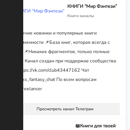
КНИГИ “Мир Фэнтези”
Книги каналы
📌Горячие новинки и популярные книги
современности 📌База книг, которая всегда с
тобой 📌Никаких фрагментов, только полные
книги! Канал создан при поддержке сообщества
ВК https://vk.com/club43447162 Чат
@books_fantasy_chat По всем вопросам
@V_Freelancer
Просмотреть канал Телеграм
📖Книги для твоей