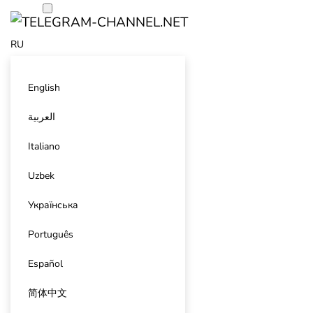
RU
English
العربية
Italiano
Uzbek
Українська
Português
Español
简体中文