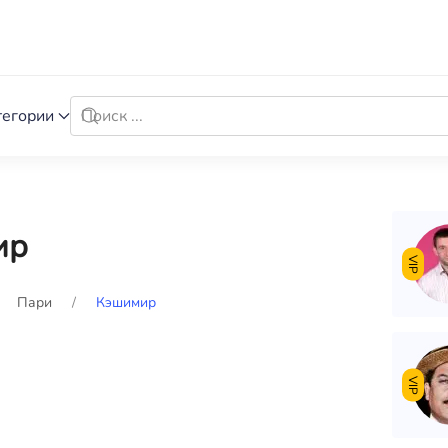
тегории
ир
VIP
Пари
Кэшимир
VIP