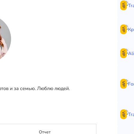
VIP
VIP
VIP
VIP
ртов и за семью. Люблю людей.
VIP
Отчет