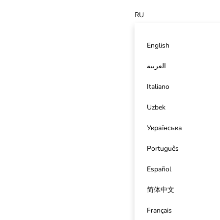
RU
English
العربية
Italiano
Uzbek
Українська
Português
Español
简体中文
Français