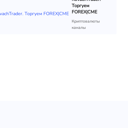
Торгуем
FOREX|CME
Криптовалюты
каналы