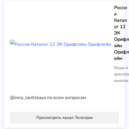
Росси
я
Катал
ог 12
ЭК
Орифл
эйм
Орифл
ейм
Мода и
красота
каналы
@inna_lavitskaya по всем вопросам
Просмотреть канал Телеграм