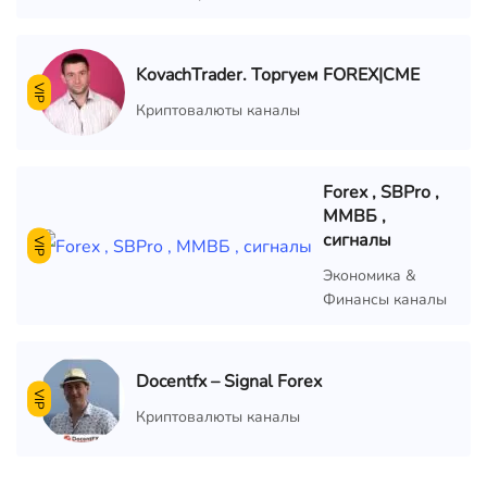
KovachTrader. Торгуем FOREX|CME
VIP
Криптовалюты каналы
Forex , SBPro ,
ММВБ ,
сигналы
VIP
Экономика &
Финансы каналы
Docentfx – Signal Forex
VIP
Криптовалюты каналы