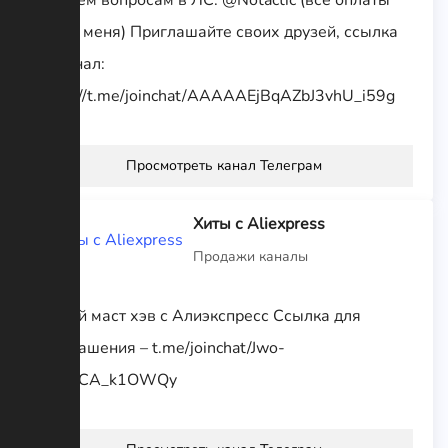
через меня) Приглашайте своих друзей, ссылка
на канал:
https://t.me/joinchat/AAAAAEjBqAZbJ3vhU_i59g
Просмотреть канал Телеграм
Хиты с Aliexpress
Продажи каналы
Самый маст хэв с Алиэкспресс Ссылка для
приглашения – t.me/joinchat/Jwo-
NWmCA_k1OWQy