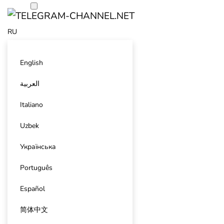
RU
English
العربية
Italiano
Uzbek
Українська
Português
Español
简体中文