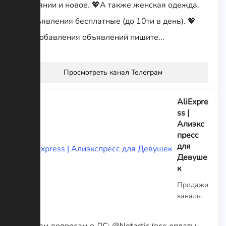
состоянии и новое. 💖А также женская одежда.
💖Объявления бесплатные (до 10ти в день). 💖
Для добавления объявлений пишите...
Просмотреть канал Телеграм
AliExpre
ss |
Алиэкс
пресс
для
Девуше
к
Продажи
каналы
По всем вопросам в ЛС: @Notactic (все оплаты