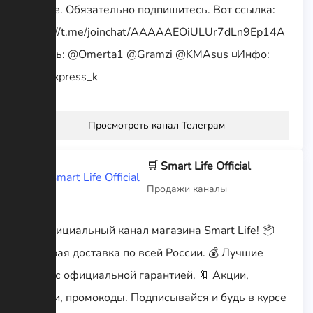
другое. Обязательно подпишитесь. Вот ссылка:
https://t.me/joinchat/AAAAAEOiULUr7dLn9Ep14A
◽️Связь: @Omerta1 @Gramzi @KMAsus ◽️Инфо:
@aliexpress_k
Просмотреть канал Телеграм
🛒 Smart Life Official
Продажи каналы
🛒 Официальный канал магазина Smart Life! 📦
Быстрая доставка по всей России. 💰 Лучшие
цены с официальной гарантией. 🔖 Акции,
скидки, промокоды. Подписывайся и будь в курсе