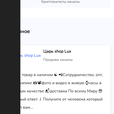
Криптовалюты каналы
Связанное
Царь shop Lux
Продажи каналы
‼️Весь товар в наличии ☯ 📲Сотрудничество, опт,
дропшипинг 📸📽фото и видео в живую ⌚️часы в
премиум качестве 📬доставка По всему Миру 😎
Быстрый ответ ⤸ Получите от человека который
скинул вам...