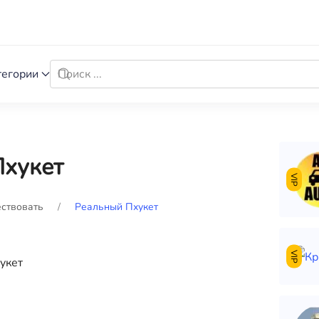
тегории
Пхукет
VIP
ствовать
Реальный Пхукет
VIP