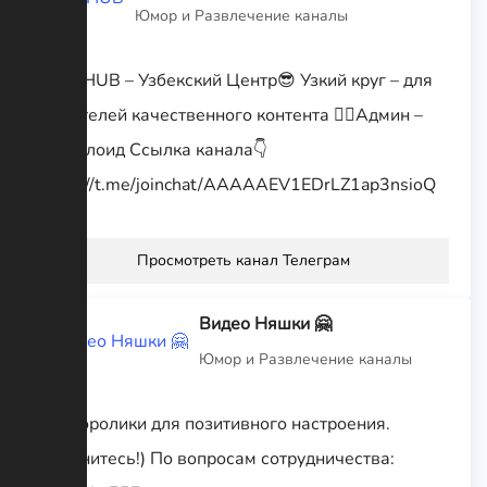
Юмор и Развлечение каналы
🎥UZ HUB – Узбекский Центр😎 Узкий круг – для
любителей качественного контента 🕵️‍♂️Админ –
Рептилоид Ссылка канала👇
https://t.me/joinchat/AAAAAEV1EDrLZ1ap3nsioQ
Просмотреть канал Телеграм
Видео Няшки 🤗
Юмор и Развлечение каналы
Видеоролики для позитивного настроения.
Улыбнитесь!) По вопросам сотрудничества: