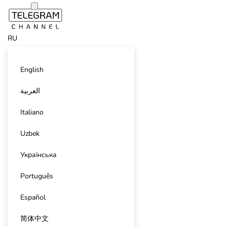
RU
English
العربية
Italiano
Uzbek
Українська
Português
Español
简体中文