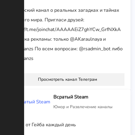
Авторский канал о реальных загадках и тайнах
со всего мира. Пригласи друзей:
https://t.me/joinchat/AAAAAEiZ7ghYCw_GrfNXkA
Покупка рекламы: только @AKaraulnaya и
@romanzs По всем вопросам: @rsadmin_bot либо
@romanzs
Просмотреть канал Телеграм
Всратый Steam
Юмор и Развлечение каналы
Мемы от Гейба каждый день