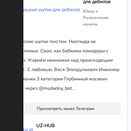
для дебилов
Юмор и
Развлечение
каналы
Авторские шутки текстом. Ниоткуда не
спизженные. Свои, как бабкины помидоры с
грядки. Угарнём немножко над происходящим
вокруг. С любовью, Вася Эпиздулаевич Инженер
говнокачки 3 категории Глубинный москвич
Связь через @mudackiy_bot...
Просмотреть канал Телеграм
UZ-HUB