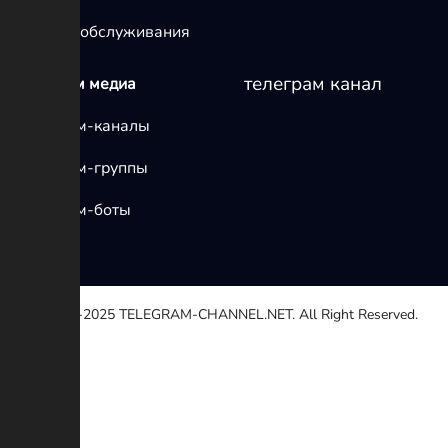
условия обслуживания
телеграм канал
телеграм медиа
Телеграм-каналы
Телеграм-группы
Телеграм-боты
© 2020-2025
TELEGRAM-CHANNEL.NET.
All Right Reserved.
Выберите причину
Другой
Неработающей ссылке
Авторские права