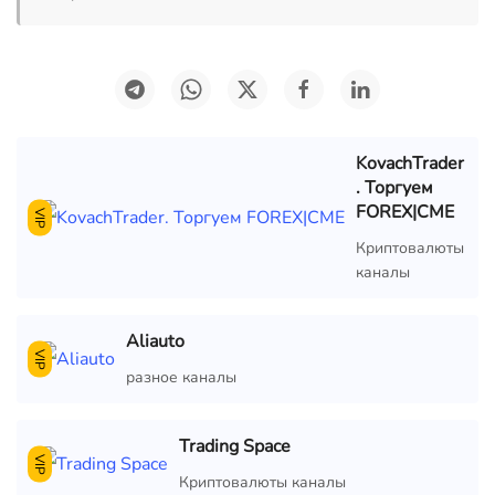
KovachTrader
. Торгуем
FOREX|CME
VIP
Криптовалюты
каналы
Aliauto
VIP
разное каналы
Trading Space
VIP
Криптовалюты каналы