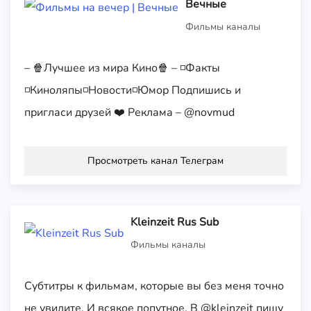
Вечные
Фильмы каналы
– 🍿Лучшее из мира Кино🍿 – ◽️Факты
◽️Киноляпы◽️Новости◽️Юмор Подпишись и
пригласи друзей ❤️ Реклама – @novmud
Просмотреть канал Телеграм
Kleinzeit Rus Sub
Фильмы каналы
Субтитры к фильмам, которые вы без меня точно
не увидите. И всякое попутное. В @kleinzeit пишу