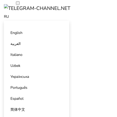
RU
English
العربية
Italiano
Uzbek
Українська
Português
Español
简体中文