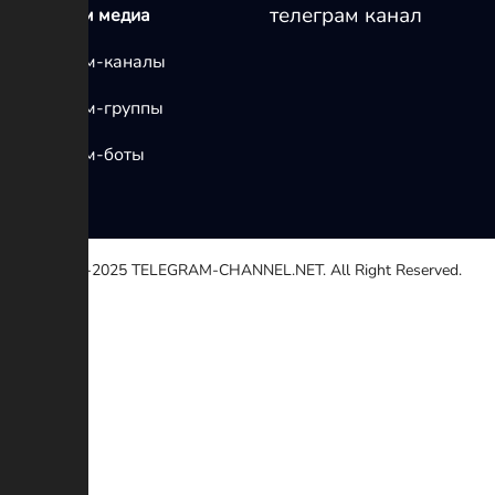
телеграм канал
телеграм медиа
Телеграм-каналы
Телеграм-группы
Телеграм-боты
© 2020-2025
TELEGRAM-CHANNEL.NET.
All Right Reserved.
Выберите причину
Другой
Неработающей ссылке
Авторские права
Противоречие
Мошенничество