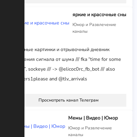
яркие и красочные сны
Юмор и Развлечение
каналы
краденые картинки и отрывочный дневник
отделения сигнала от шума /// fka “time for some
clarity”, sockeye /// -> @elicoc0rc_fb_bot /// also
@papers1please and @tlv_arrivals
Просмотреть канал Телеграм
Мемы | Видео | Юмор
Юмор и Развлечение
каналы