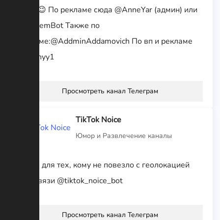
мире 😉 По рекламе сюда @AnneYar (админ) или
@AnnemBot Также по
рекламе:@AddminAddamovich По вп и рекламе
@sunnyy1
Просмотреть канал Телеграм
TikTok Noice
Юмор и Развлечение каналы
Канал для тех, кому не повезло с геолокацией
Для связи @tiktok_noice_bot
Просмотреть канал Телеграм