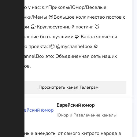
Только у нас: 👉Приколы/Юмор/Веселые
картинки/Мемы 😎Большое колличество постов с
юмором 🥱 Круглосуточный постинг 🥇
Стремление быть лучшими 🧩 Канал является
частью проекта: 📦 @mychannelbox ⚙️
MyChannelBox это: Объединенная сеть наших
каналов.
Просмотреть канал Телеграм
Еврейский юмор
Юмор и Развлечение каналы
Смешные анекдоты от самого хитрого народа в