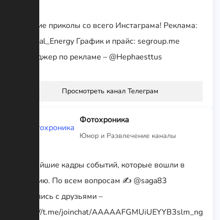
Лучшие приколы со всего Инстаграма! Реклама:
@Social_Energy График и прайс: segroup.me
Менеджер по рекламе – @Hephaesttus
Просмотреть канал Телеграм
Фотохроника
Юмор и Развлечение каналы
Редчайшие кадры событий, которые вошли в
историю. По всем вопросам ✍ @saga83
Поделись с друзьями –
https://t.me/joinchat/AAAAAFGMUiUEYYB3slm_ng