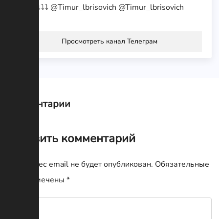
⤵⤵⤵⤵⤵⤵⤵⤵ @Timur_lbrisovich @Timur_lbrisovich
Просмотреть канал Телеграм
Комментарии
Оставить комментарий
Ваш адрес email не будет опубликован.
Обязательные
поля помечены
*