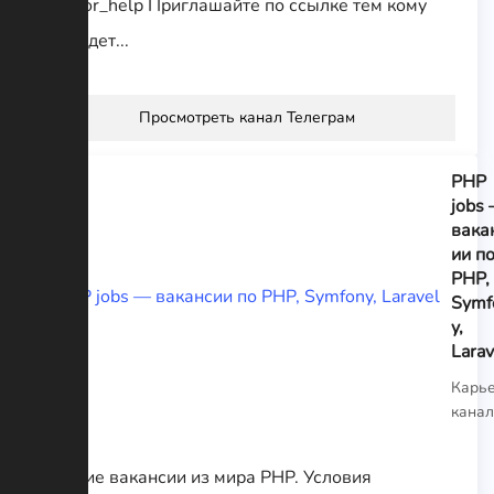
@sailor_help Приглашайте по ссылке тем кому
это будет...
Просмотреть канал Телеграм
PHP
jobs
вака
ии п
PHP,
Symf
y,
Larav
Карь
кана
Лучшие вакансии из мира PHP. Условия