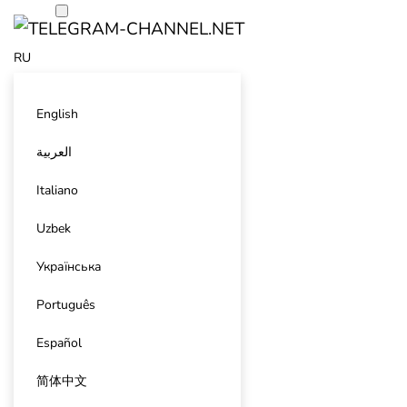
RU
English
العربية
Italiano
Uzbek
Українська
Português
Español
简体中文