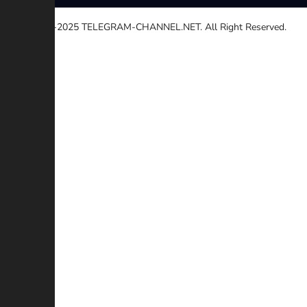
© 2020-2025
TELEGRAM-CHANNEL.NET.
All Right Reserved.
Выберите причину
Другой
Неработающей ссылке
Авторские права
Противоречие
Мошенничество
Дополнительное описание (Необязательный)