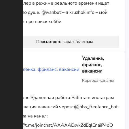
ex-гуглер в режиме реального времени ищет
дело по душе. @ivanbut – я kruzhok.info – мой
проект про поиск хобби
Просмотреть канал Телеграм
Удаленка,
фриланс,
вакансии
Карьера каналы
Фриланс Удаленная работа Работа в инстаграм
Публикация вакансий через: @jobs_freelance_bot
Ссылка на канал:
https://t.me/joinchat/AAAAAExvkZdEqlEnaiP4oQ