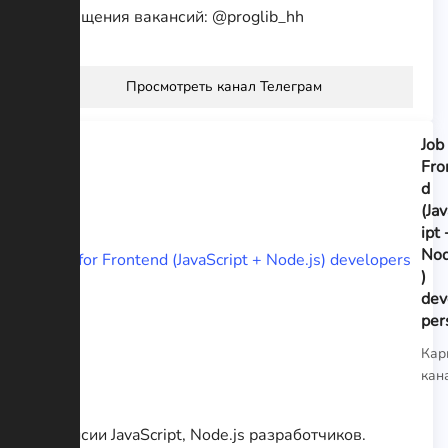
размещения вакансий: @proglib_hh
Просмотреть канал Телеграм
Job 
Fro
d
(Ja
ipt 
Nod
)
dev
per
Кар
кан
Вакансии JavaScript, Node.js разработчиков.