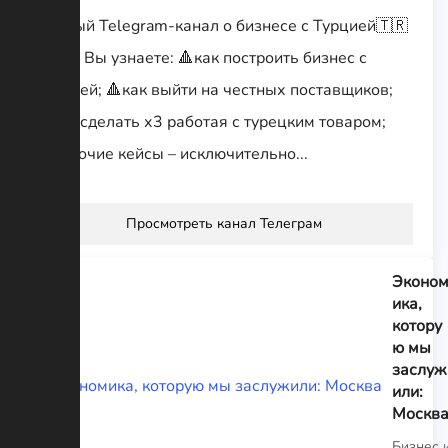
Первый Telegram-канал о бизнесе с Турцией🇹🇷
Здесь Вы узнаете: 🔺как построить бизнес с
Турцией; 🔺как выйти на честных поставщиков;
🔺как сделать х3 работая с турецким товаром;
🔺рабочие кейсы – исключительно...
Просмотреть канал Телеграм
Эконо
ика,
котору
ю мы
заслуж
или:
Москв
Бизнес 