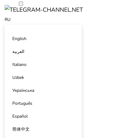
RU
English
العربية
Italiano
Uzbek
Українська
Português
Español
简体中文