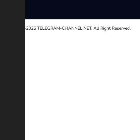
© 2020-2025
TELEGRAM-CHANNEL.NET.
All Right Reserved.
Выберите причину
Другой
Неработающей ссылке
Авторские права
Противоречие
Мошенничество
Дополнительное описание (Необязательный)