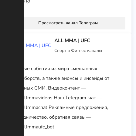
@vus28!
Просмотреть канал Телеграм
ALL MMA | UFC
Спорт и Фитнес каналы
Важные события из мира смешанных
единоборств, а также анонсы и инсайды от
западных СМИ. Видеоконтент —
t.me/allmmavideos Наш Telegram-чат —
t.me/allmmachat Рекламные предложения,
сотрудничество, обратная связь —
t.me/allmmaufc_bot