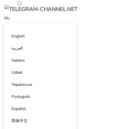
RU
English
العربية
Italiano
Uzbek
Українська
Português
Español
简体中文