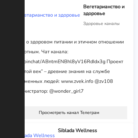
Вегетарианство и
здоровье
Здоровье каналы
Канал о здоровом питании и этичном отношении
к животным. Чат канала:
t.me/joinchat/ABntmENBhl8yV16RdIdx3g Проект
“Золотой век” – древние знания на службе
современных людей: www.zvek.info @zv108
Администратор: @wonder_girl7
Просмотреть канал Телеграм
Siblada Wellness