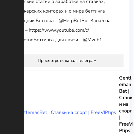
Авторские статьи о заработке на ставках,
букмекерских конторах и о мире беттинга
Помощник Беттора – @HelpBetBot Канал на
ютубе – https://www.youtube.com/c/
ИскусствоБеттинга Для связи – @Mveb1
Просмотреть канал Телеграм
Gentl
eman
Bet |
Ставк
и на
спорт
|
FreeVI
Ptips