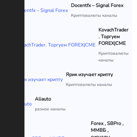
Docentfx – Signal Forex
VIP
Криптовалюты каналы
KovachTrader
. Торгуем
FOREX|CME
VIP
Криптовалюты
каналы
Ярик изучает крипту
VIP
Криптовалюты каналы
Aliauto
VIP
разное каналы
Forex , SBPro ,
ММВБ ,
сигналы