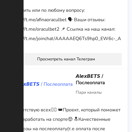
✅ Купить или по любому вопросу:
https://t.me/afinaoraculbet 🗣 Ваши отзывы:
https://t.me/oraculbet2 📌 Ссылка на наш канал:
https://t.me/joinchat/AAAAAEQ6Ts9hp0_EW6c-_A
Просмотреть канал Телеграм
𝘼𝙡𝙚𝙭𝘽𝙀𝙏𝙎 /
Послеоплата
Пари каналы
Приветствую всех✋🏼 👑Проект, который поможет
вам заработать на спорте🤑 🔝Качественные
прогнозы на послеоплату(т.е оплата после