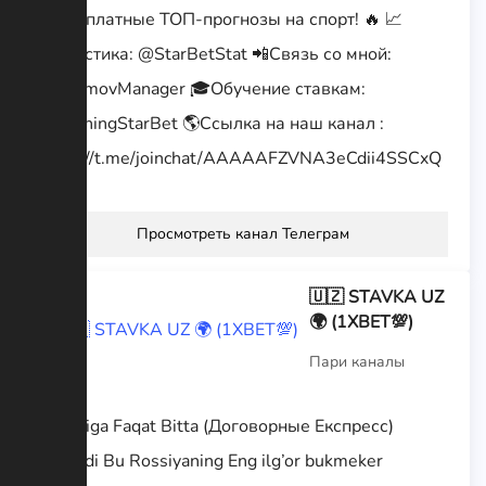
🔝Бесплатные ТОП-прогнозы на спорт! 🔥 📈
Статистика: @StarBetStat 📲Связь со мной:
@GromovManager 🎓Обучение ставкам:
@TrainingStarBet 🌎Ссылка на наш канал :
https://t.me/joinchat/AAAAAFZVNA3eCdii4SSCxQ
Просмотреть канал Телеграм
🇺🇿 STAVKA UZ
🌍 (1XBET💯)
Пари каналы
🔰Kuniga Faqat Bitta (Договорные Експресс)
Beriladi Bu Rossiyaning Eng ilg’or bukmeker