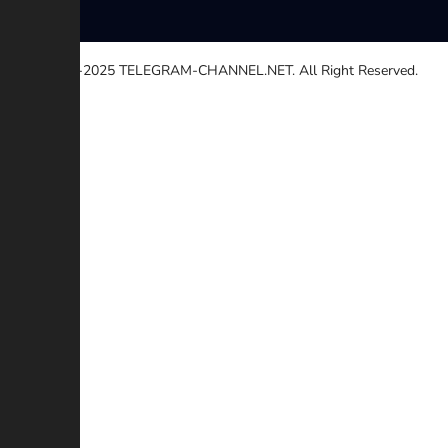
© 2020-2025
TELEGRAM-CHANNEL.NET.
All Right Reserved.
Выберите причину
Другой
Неработающей ссылке
Авторские права
Противоречие
Мошенничество
Дополнительное описание (Необязательный)