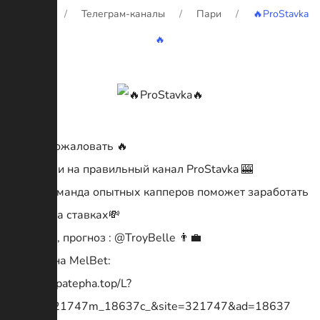
Главная
Телеграм-каналы
Пари
🔥ProStavka
🔥
Добро пожаловать 🔥
Вы зашли на правильный канал ProStavka 🎰
Наша команда опытных капперов поможет заработать
деньги на ставках💸
Реклама, прогноз : @TroyBelle 👨‍💼
Ставим на MelBet:
http://refpatepha.top/L?
tag=s_321747m_18637c_&site=321747&ad=18637