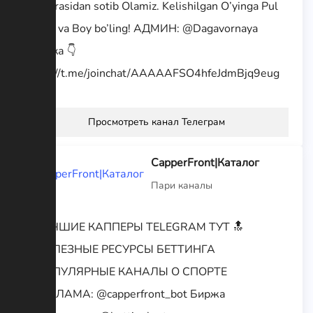
Kontorasidan sotib Olamiz. Kelishilgan O’yinga Pul
Tiking va Boy bo’ling! АДМИН: @Dagavornaya
Ссылка 👇
https://t.me/joinchat/AAAAAFSO4hfeJdmBjq9eug
Просмотреть канал Телеграм
CapperFront|Каталог
Пари каналы
🔹ЛУЧШИЕ КАППЕРЫ TELEGRAM ТУТ 🔝
🔹ПОЛЕЗНЫЕ РЕСУРСЫ БЕТТИНГА
🔹ПОПУЛЯРНЫЕ КАНАЛЫ О СПОРТЕ
🔹РЕКЛАМА: @capperfront_bot Биржа