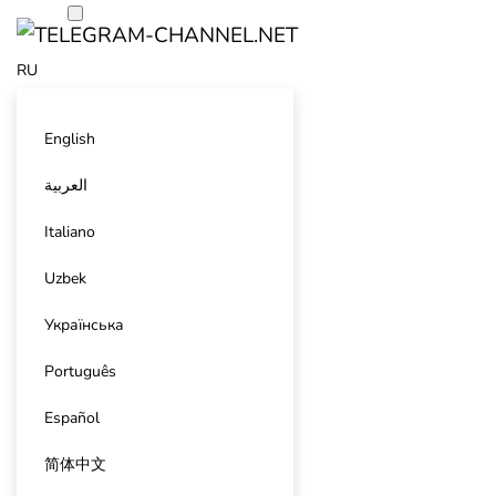
RU
English
العربية
Italiano
Uzbek
Українська
Português
Español
简体中文