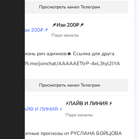
Просмотреть канал Телеграм
📌Изи 200₽📌
Пари каналы
Вся жизнь рич админов🔥 Ссылка для друга
https://t.me/joinchat/AAAAAETtrP-4eL3tyl2lYA
Просмотреть канал Телеграм
⚡️ЛАЙВ И ЛИНИЯ ⚡️
Пари каналы
Бесплатные прогнозы от РУСЛАНА БОЙЦОВА