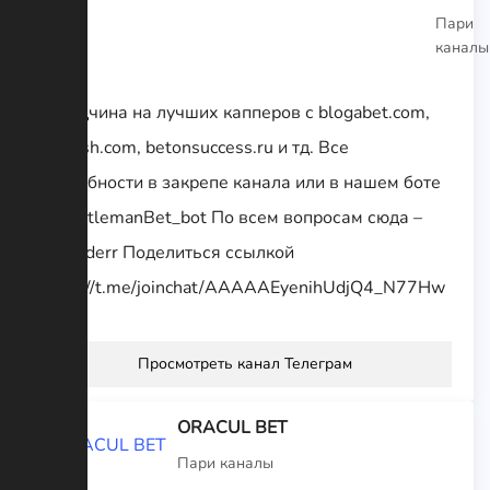
Пари
каналы
Складчина на лучших капперов с blogabet.com,
betrush.com, betonsuccess.ru и тд. Все
подробности в закрепе канала или в нашем боте
@GentlemanBet_bot По всем вопросам сюда –
@mulderr Поделиться ссылкой
https://t.me/joinchat/AAAAAEyenihUdjQ4_N77Hw
Просмотреть канал Телеграм
ORACUL BET
Пари каналы