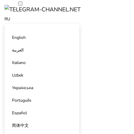
RU
English
العربية
Italiano
Uzbek
Українська
Português
Español
简体中文