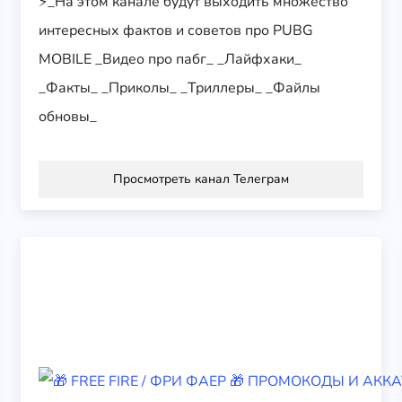
⚡_На этом канале будут выходить множество
интересных фактов и советов про PUBG
MOBILE _Видео про пабг_ _Лайфхаки_
_Факты_ _Приколы_ _Триллеры_ _Файлы
обновы_
Просмотреть канал Телеграм