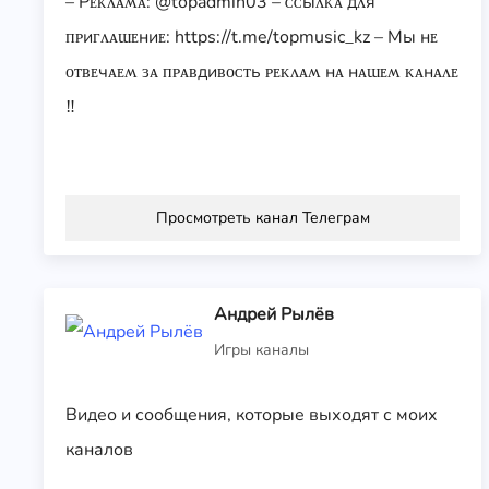
– Рᴇᴋᴧᴀʍᴀ: @topadmin03 – ᴄᴄыᴧᴋᴀ дᴧя
ᴨᴩиᴦᴧᴀɯᴇниᴇ: https://t.me/topmusic_kz – Мы нᴇ
ᴏᴛʙᴇчᴀᴇʍ ɜᴀ ᴨᴩᴀʙдиʙᴏᴄᴛь ᴩᴇᴋᴧᴀʍ нᴀ нᴀɯᴇʍ ᴋᴀнᴀᴧᴇ
‼️
Просмотреть канал Телеграм
Андрей Рылёв
Игры каналы
Видео и сообщения, которые выходят с моих
каналов