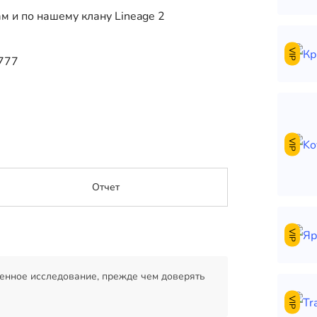
м и по нашему клану Lineage 2
VIP
g777
VIP
Отчет
VIP
енное исследование, прежде чем доверять
VIP