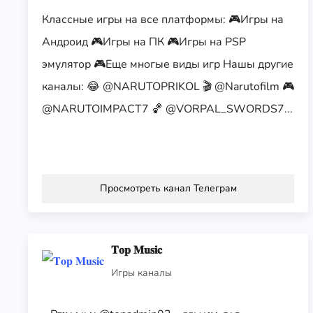
Классные игры на все платформы: 🎮Игры на
Андроид 🎮Игры на ПК 🎮Игры на PSP
эмулятор 🎮Еще многые виды игр Нашы другие
каналы: 😂 @NARUTOPRIKOL 🎬 @Narutofilm 🎮
@NARUTOIMPACT7 🏀 @VORPAL_SWORDS7...
Просмотреть канал Телеграм
𝐓𝐨𝐩 𝐌𝐮𝐬𝐢𝐜
Игры каналы