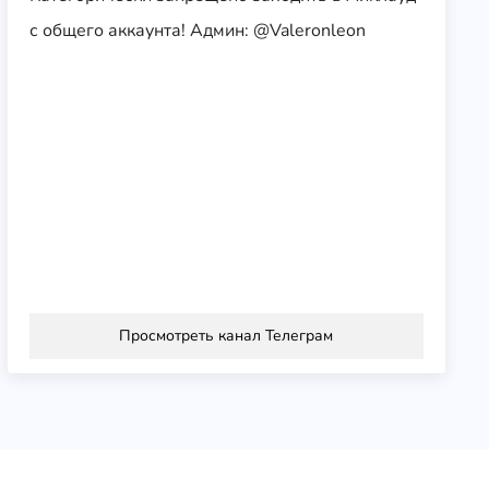
Ы И
с общего аккаунта! Админ: @Valeronleon
АККА
УНТЫ
Игры
каналы
Просмотреть канал Телеграм