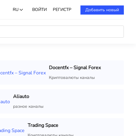
RU
ВОЙТИ
РЕГИСТР
Добавить новый
Docentfx – Signal Forex
Криптовалюты каналы
Aliauto
разное каналы
Trading Space
Криптовалюты каналы