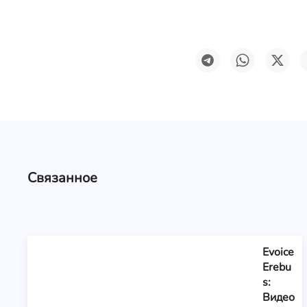
Связанное
Evoice
Erebu
s:
Видео