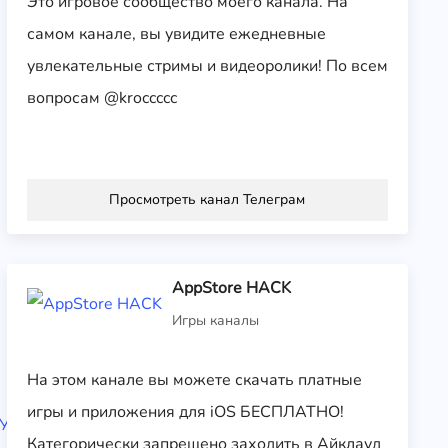
Это игровое сообщество моего канала. На
самом канале, вы увидите ежедневные
увлекательные стримы и видеоролики! По всем
вопросам @kroccccc
Просмотреть канал Телеграм
🎁
AppStore HACK
FREE
Игры каналы
FIRE /
ФРИ
ФАЕР
На этом канале вы можете скачать платные
🎁
игры и приложения для iOS БЕСПЛАТНО!
ПРОМ
ОКОД
Категорически запрещено заходить в Айклауд