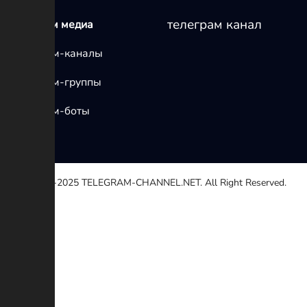
телеграм канал
телеграм медиа
Телеграм-каналы
Телеграм-группы
Телеграм-боты
© 2020-2025
TELEGRAM-CHANNEL.NET.
All Right Reserved.
Выберите причину
Другой
Неработающей ссылке
Авторские права
Противоречие