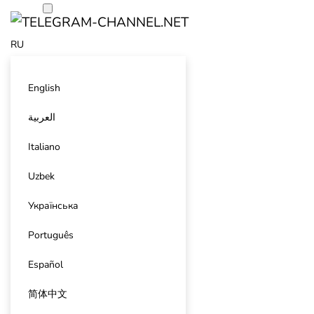
RU
English
العربية
Italiano
Uzbek
Українська
Português
Español
简体中文