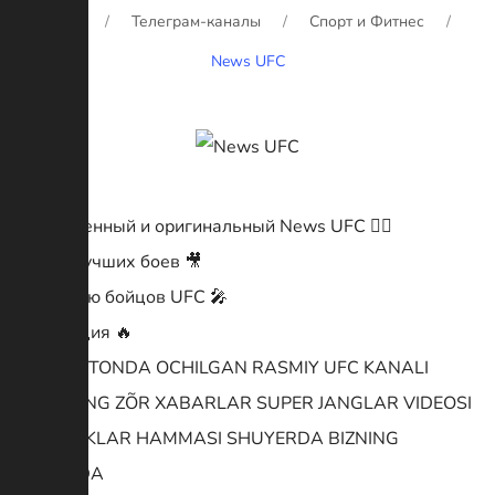
Главная
Телеграм-каналы
Спорт и Фитнес
News UFC
Единственный и оригинальный News UFC 👆🏼
Видео лучших боев 🎥
Интервью бойцов UFC 🎤
Мотивация 🔥
ÕZBEKISTONDA OCHILGAN RASMIY UFC KANALI
BIZDA ENG ZÕR XABARLAR SUPER JANGLAR VIDEOSI
YANGILIKLAR HAMMASI SHUYERDA BIZNING
KANALDA