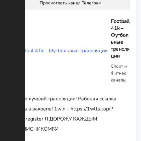
Просмотреть канал Телеграм
Football
41k –
Футбол
ьные
трансля
ции
Спорт и
Фитнес
каналы
Самые лучший трансляции! Рабочая ссылка
всегда в закрепе! 1win – https://1wlts.top/?
open=register Я ДОРОЖУ КАЖДЫМ
ПОДПИСЧИКОМ!💛