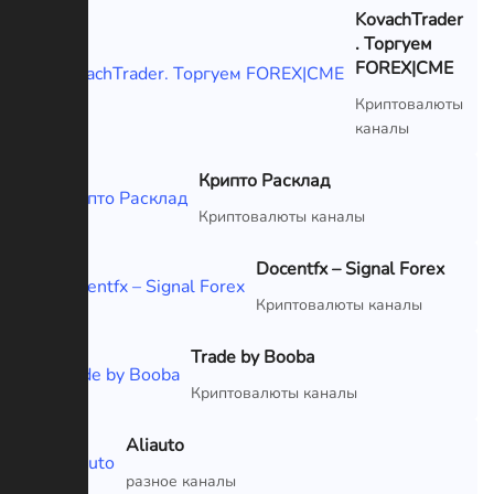
KovachTrader
. Торгуем
FOREX|CME
VIP
Криптовалюты
каналы
Крипто Расклад
VIP
Криптовалюты каналы
Docentfx – Signal Forex
VIP
Криптовалюты каналы
Trade by Booba
VIP
Криптовалюты каналы
Aliauto
VIP
разное каналы