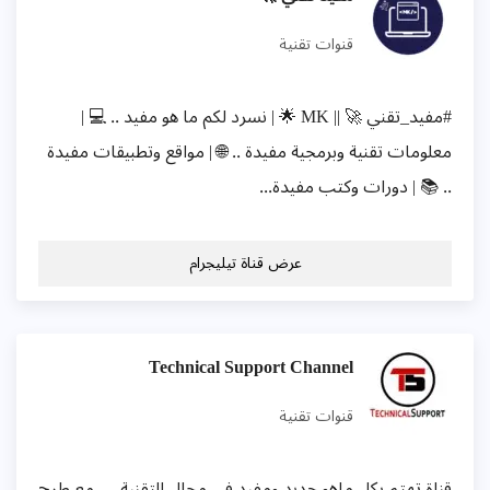
قنوات تقنية
#مفيد_تقني 🚀 || MK 🌟 | نسرد لكم ما هو مفيد .. 💻 |
معلومات تقنية وبرمجية مفيدة .. 🌐 | مواقع وتطبيقات مفيدة
.. 📚 | دورات وكتب مفيدة...
عرض قناة تيليجرام
Technical Support Channel
قنوات تقنية
قناة تهتم بكل ماهو جديد ومفيد في مجال التقنية … مع طرح