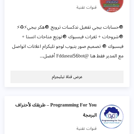
قنوات تقنية
🔘حسابات ببجي تفعيل ندكسات ترويج 🔘هكر ببجي⚡♻️⚡
🔘شروحات + ثغرات فيسبوك 🔘توزيع متاحات انستا +
فيسبوك 🔘 تصميم صور يتيوب لوجو تليكرام اعلانات اتواصل
مع المدير فقط هنا @Fddaseai56bot أفضل...
عرض قناة تيليجرام
Programming For You – طريقك لأحتراف
البرمجة
قنوات تقنية