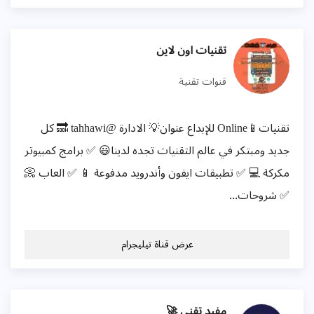
تقنيات اون لاين
قنوات تقنية
تقنيات📱Online للإبداع عنوان💡 الادارة @tahhawi 🔜 كل
جديد ومبتكر في عالم التقنيات تجده لدينا😃 ✅ برامج كمبيوتر
مكركة 💻 ✅ تطبيقات ايفون وأندرويد مدفوعة 📱 ✅ العاب 📀
✅ شروحات...
عرض قناة تيليجرام
مفيد تقني 🚀