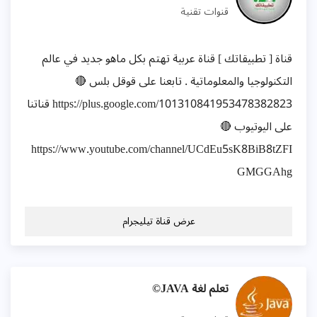
قنوات تقنية
قناة [ تطبيقاتك ] قناة عربية تهتم بكل ماهو جديد في عالم
التكنولوجيا والمعلوماتية . تابعنا على قوقل بلس 🔴
https://plus.google.com/101310841953478382823 قناتنا
على اليوتيوب 🔴
https://www.youtube.com/channel/UCdEu5sK8BiB8tZFI
GMGGAhg
عرض قناة تيليجرام
تعلم لغة JAVA©️