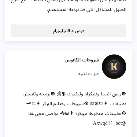
الحلول للمشاكل التي قد تواجه المستخدم.
عرض قناة تيليجرام
شروحات الكابوس
قنوات تقنية
🔘رشق انستا وتليكرام وتيكتوك 💲💰 🔘برمجة وتفليش
تطبيقات 👨‍💻⚙️⚖️ 🔘شروحات وتعليم الهكر 👨‍💻🗝️
🔘تطبيقات مدفوعه مهكره 👨‍💻📥 تواصل معي هنا
@Axwqd11_bot