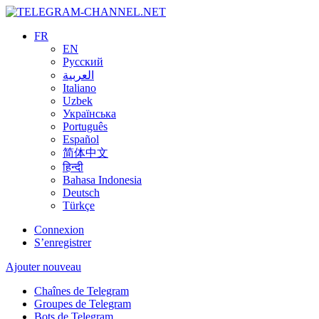
FR
EN
Русский
العربية
Italiano
Uzbek
Українська
Português
Español
简体中文
हिन्दी
Bahasa Indonesia
Deutsch
Türkçe
Connexion
S’enregistrer
Ajouter nouveau
Chaînes de Telegram
Groupes de Telegram
Bots de Telegram