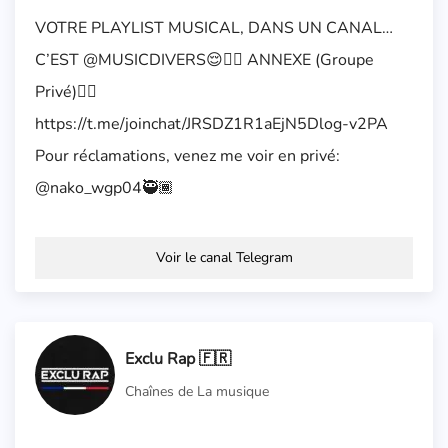
VOTRE PLAYLIST MUSICAL, DANS UN CANAL…
C’EST @MUSICDIVERS😌👌🏽 ANNEXE (Groupe
Privé)👉🏽
https://t.me/joinchat/JRSDZ1R1aEjN5Dlog-v2PA
Pour réclamations, venez me voir en privé:
@nako_wgp04🥷🏾
Voir le canal Telegram
Exclu Rap 🇫🇷
Chaînes de La musique